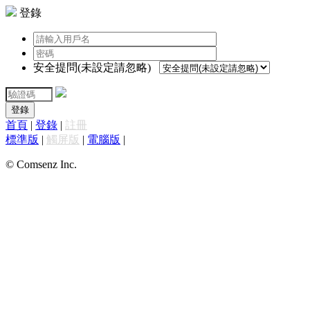
登錄
安全提問(未設定請忽略)
登錄
首頁
|
登錄
|
註冊
標準版
|
觸屏版
|
電腦版
|
© Comsenz Inc.