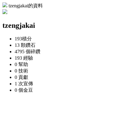
tzengjakai的資料
tzengjakai
193
積分
13 顆
鑽石
4795 個
碎鑽
193
經驗
0
幫助
0
技術
0
貢獻
1 次
宣傳
0 個
金豆