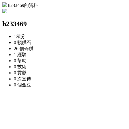
h233469的資料
h233469
1
積分
0 顆
鑽石
26 個
碎鑽
1
經驗
0
幫助
0
技術
0
貢獻
0 次
宣傳
0 個
金豆