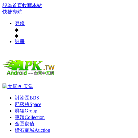
設為首頁
收藏本站
快捷導航
登錄
◆
◆
註冊
討論區
BBS
部落格
Space
群組
Group
專題
Collection
金豆儲值
鑽石商城
Auction