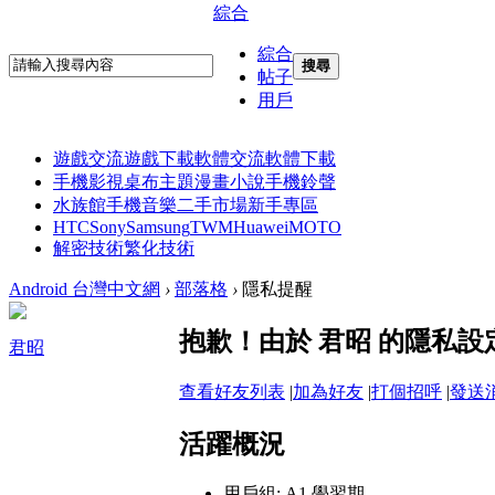
綜合
綜合
搜尋
帖子
用戶
遊戲交流
遊戲下載
軟體交流
軟體下載
手機影視
桌布主題
漫畫小說
手機鈴聲
水族館
手機音樂
二手市場
新手專區
HTC
Sony
Samsung
TWM
Huawei
MOTO
解密技術
繁化技術
Android 台灣中文網
›
部落格
›
隱私提醒
抱歉！由於 君昭 的隱私
君昭
查看好友列表
|
加為好友
|
打個招呼
|
發送
活躍概況
用戶組:
A1 學習期