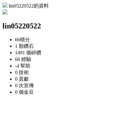
lin05220522的資料
lin05220522
66
積分
1 顆
鑽石
1491 個
碎鑽
66
經驗
-4
幫助
0
技術
0
貢獻
0 次
宣傳
0 個
金豆