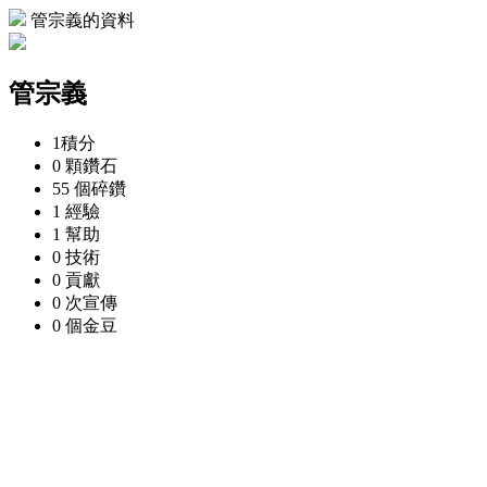
管宗義的資料
管宗義
1
積分
0 顆
鑽石
55 個
碎鑽
1
經驗
1
幫助
0
技術
0
貢獻
0 次
宣傳
0 個
金豆