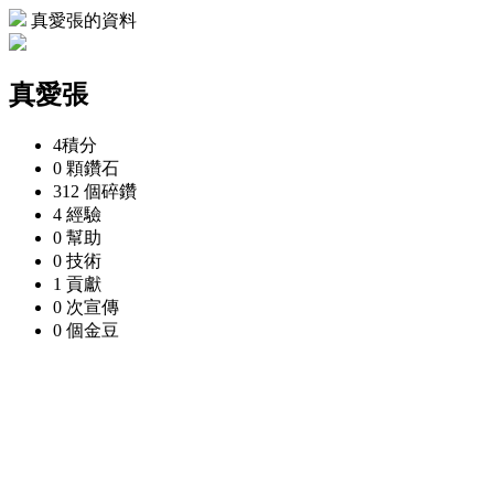
真愛張的資料
真愛張
4
積分
0 顆
鑽石
312 個
碎鑽
4
經驗
0
幫助
0
技術
1
貢獻
0 次
宣傳
0 個
金豆