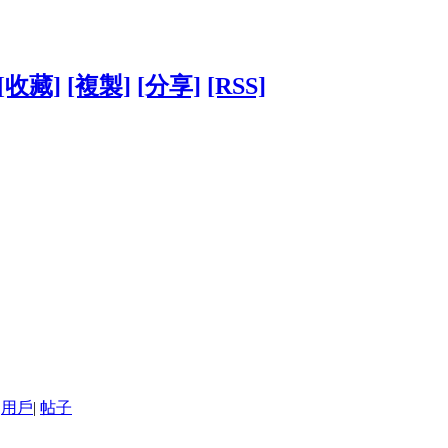
[收藏]
[複製]
[分享]
[RSS]
用戶
|
帖子