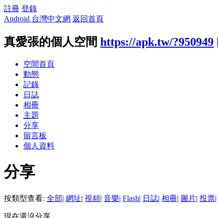
註冊
登錄
Android 台灣中文網
返回首頁
真愛張的個人空間
https://apk.tw/?950949
空間首頁
動態
記錄
日誌
相冊
主題
分享
留言板
個人資料
分享
按類型查看:
全部
|
網址
|
視頻
|
音樂
|
Flash
|
日誌
|
相冊
|
圖片
|
投票
|
現在還沒分享