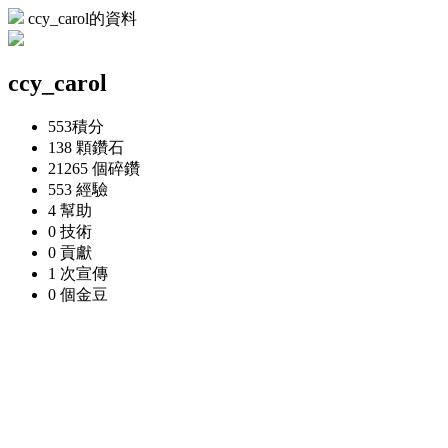
ccy_carol的資料
ccy_carol
553
積分
138 顆
鑽石
21265 個
碎鑽
553
經驗
4
幫助
0
技術
0
貢獻
1 次
宣傳
0 個
金豆