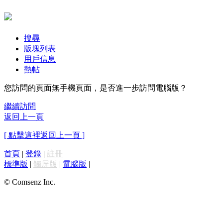
搜尋
版塊列表
用戶信息
熱帖
您訪問的頁面無手機頁面，是否進一步訪問電腦版？
繼續訪問
返回上一頁
[ 點擊這裡返回上一頁 ]
首頁
|
登錄
|
註冊
標準版
|
觸屏版
|
電腦版
|
© Comsenz Inc.