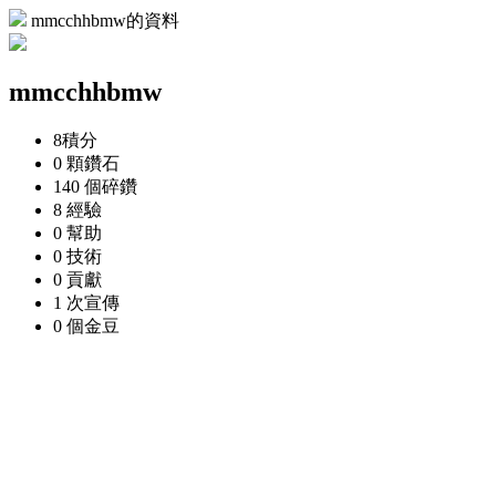
mmcchhbmw的資料
mmcchhbmw
8
積分
0 顆
鑽石
140 個
碎鑽
8
經驗
0
幫助
0
技術
0
貢獻
1 次
宣傳
0 個
金豆