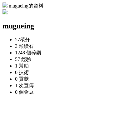
mugueing的資料
mugueing
57
積分
3 顆
鑽石
1248 個
碎鑽
57
經驗
1
幫助
0
技術
0
貢獻
1 次
宣傳
0 個
金豆