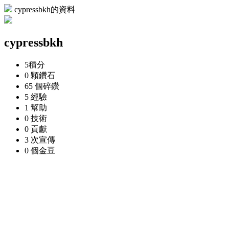
cypressbkh的資料
cypressbkh
5
積分
0 顆
鑽石
65 個
碎鑽
5
經驗
1
幫助
0
技術
0
貢獻
3 次
宣傳
0 個
金豆