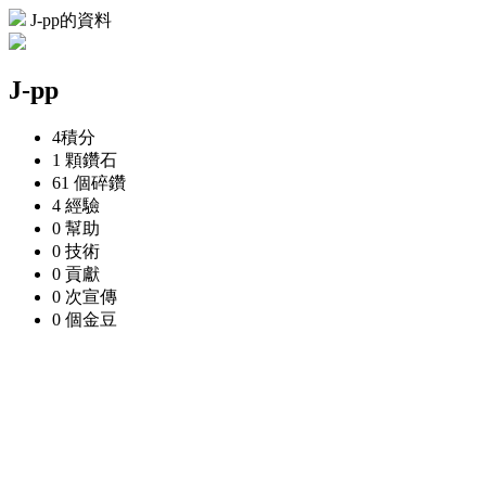
J-pp的資料
J-pp
4
積分
1 顆
鑽石
61 個
碎鑽
4
經驗
0
幫助
0
技術
0
貢獻
0 次
宣傳
0 個
金豆