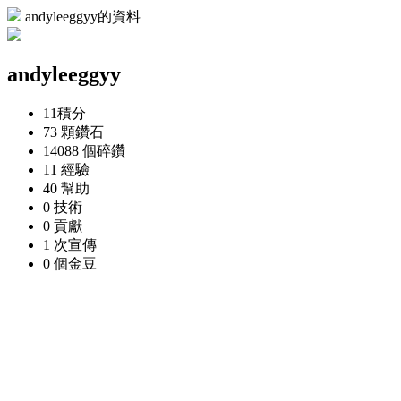
andyleeggyy的資料
andyleeggyy
11
積分
73 顆
鑽石
14088 個
碎鑽
11
經驗
40
幫助
0
技術
0
貢獻
1 次
宣傳
0 個
金豆