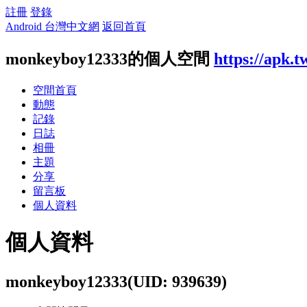
註冊
登錄
Android 台灣中文網
返回首頁
monkeyboy12333的個人空間
https://apk.
空間首頁
動態
記錄
日誌
相冊
主題
分享
留言板
個人資料
個人資料
monkeyboy12333
(UID: 939639)