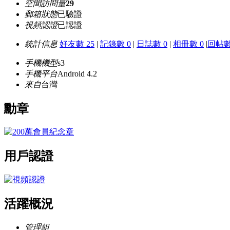
空間訪問量
29
郵箱狀態
已驗證
視頻認證
已認證
統計信息
好友數 25
|
記錄數 0
|
日誌數 0
|
相冊數 0
|
回帖數 
手機機型
s3
手機平台
Android 4.2
來自
台灣
勳章
用戶認證
活躍概況
管理組