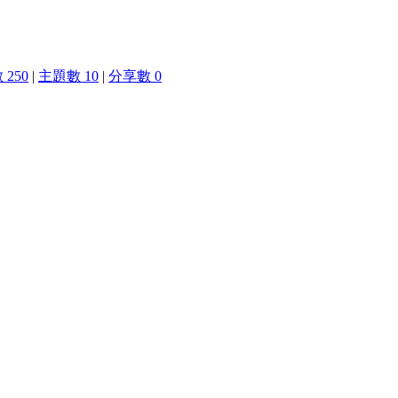
250
|
主題數 10
|
分享數 0