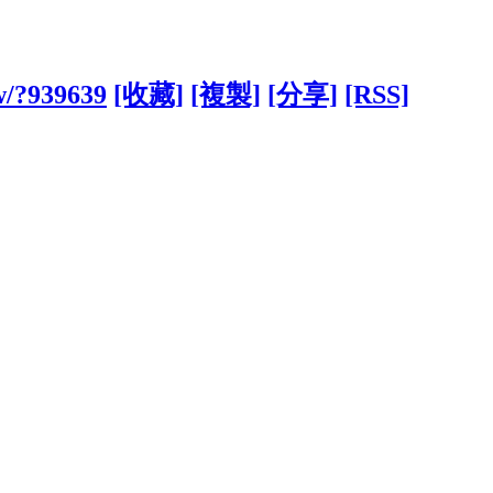
tw/?939639
[收藏]
[複製]
[分享]
[RSS]