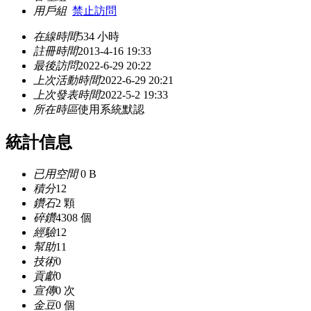
用戶組
禁止訪問
在線時間
534 小時
註冊時間
2013-4-16 19:33
最後訪問
2022-6-29 20:22
上次活動時間
2022-6-29 20:21
上次發表時間
2022-5-2 19:33
所在時區
使用系統默認
統計信息
已用空間
0 B
積分
12
鑽石
2 顆
碎鑽
4308 個
經驗
12
幫助
11
技術
0
貢獻
0
宣傳
0 次
金豆
0 個