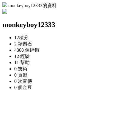
monkeyboy12333的資料
monkeyboy12333
12
積分
2 顆
鑽石
4308 個
碎鑽
12
經驗
11
幫助
0
技術
0
貢獻
0 次
宣傳
0 個
金豆