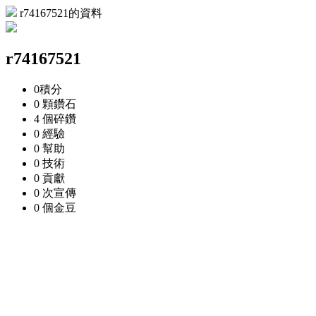
r74167521的資料
r74167521
0
積分
0 顆
鑽石
4 個
碎鑽
0
經驗
0
幫助
0
技術
0
貢獻
0 次
宣傳
0 個
金豆