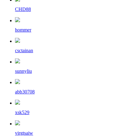
CHD88
hommer
csctainan
sunnyliu
abb30708
xsk529
virgtsaiw