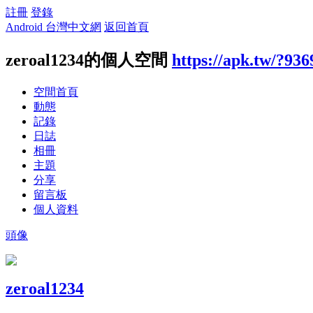
註冊
登錄
Android 台灣中文網
返回首頁
zeroal1234的個人空間
https://apk.tw/?936
空間首頁
動態
記錄
日誌
相冊
主題
分享
留言板
個人資料
頭像
zeroal1234