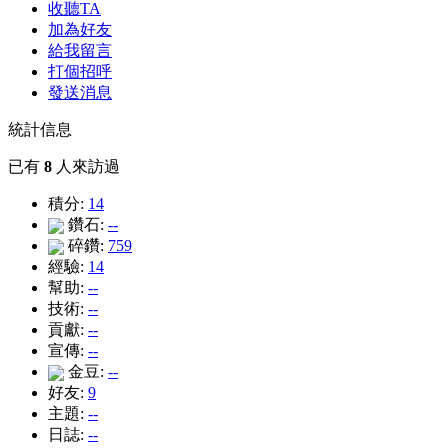
收聽TA
加為好友
給我留言
打個招呼
發送消息
統計信息
已有
8
人來訪過
積分:
14
鑽石:
--
碎鑽:
759
經驗:
14
幫助:
--
技術:
--
貢獻:
--
宣傳:
--
金豆:
--
好友:
9
主題:
--
日誌:
--