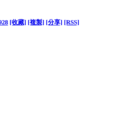
928
[收藏]
[複製]
[分享]
[RSS]