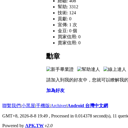
經驗: 408
幫助: 3312
技術: 124
貢獻: 0
宣傳: 1 次
金豆: 0 個
買家信用: 0
賣家信用: 0
勳章
請加入到我的好友中，您就可以瞭解我
加為好友
聯繫我們
|
小黑屋
|
手機版
|
Archiver
|
Android 台灣中文網
GMT+8, 2026-8-8 19:49
, Processed in 0.014378 second(s), 11 que
Powered by
APK.TW
v2.0