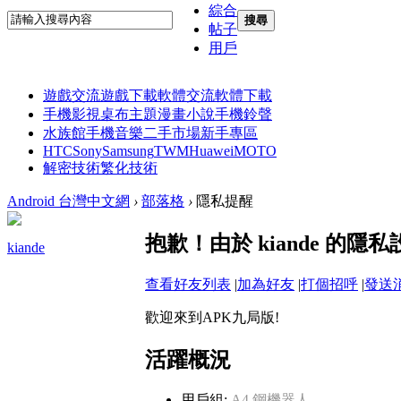
綜合
搜尋
帖子
用戶
遊戲交流
遊戲下載
軟體交流
軟體下載
手機影視
桌布主題
漫畫小說
手機鈴聲
水族館
手機音樂
二手市場
新手專區
HTC
Sony
Samsung
TWM
Huawei
MOTO
解密技術
繁化技術
Android 台灣中文網
›
部落格
›
隱私提醒
抱歉！由於 kiande 的
kiande
查看好友列表
|
加為好友
|
打個招呼
|
發送
歡迎來到APK九局版!
活躍概況
用戶組:
A4 鋼機器人