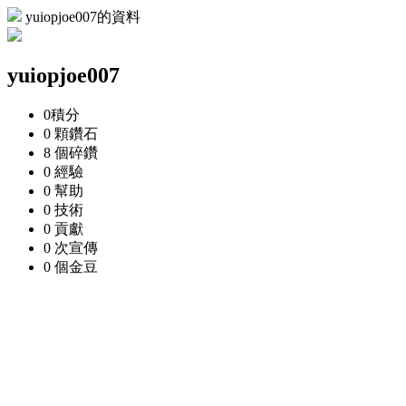
yuiopjoe007的資料
yuiopjoe007
0
積分
0 顆
鑽石
8 個
碎鑽
0
經驗
0
幫助
0
技術
0
貢獻
0 次
宣傳
0 個
金豆