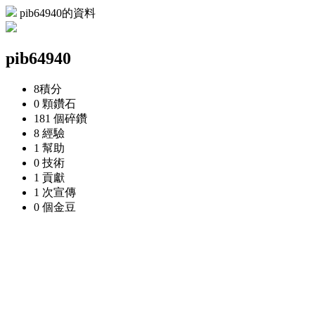
pib64940的資料
pib64940
8
積分
0 顆
鑽石
181 個
碎鑽
8
經驗
1
幫助
0
技術
1
貢獻
1 次
宣傳
0 個
金豆