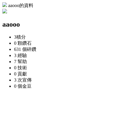
aaooo的資料
aaooo
3
積分
0 顆
鑽石
631 個
碎鑽
3
經驗
7
幫助
0
技術
0
貢獻
3 次
宣傳
0 個
金豆