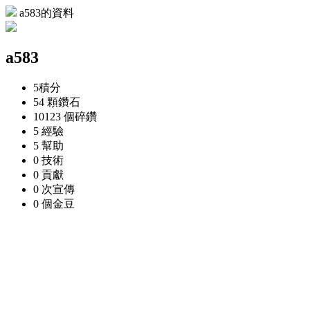
a583的資料
a583
5
積分
54 顆
鑽石
10123 個
碎鑽
5
經驗
5
幫助
0
技術
0
貢獻
0 次
宣傳
0 個
金豆