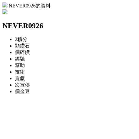
NEVER0926的資料
NEVER0926
2
積分
顆
鑽石
個
碎鑽
經驗
幫助
技術
貢獻
次
宣傳
個
金豆