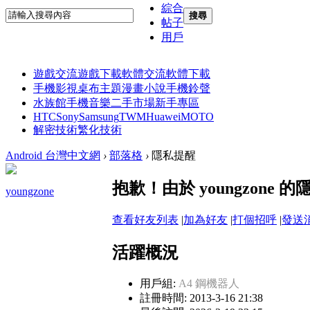
綜合
搜尋
帖子
用戶
遊戲交流
遊戲下載
軟體交流
軟體下載
手機影視
桌布主題
漫畫小說
手機鈴聲
水族館
手機音樂
二手市場
新手專區
HTC
Sony
Samsung
TWM
Huawei
MOTO
解密技術
繁化技術
Android 台灣中文網
›
部落格
›
隱私提醒
抱歉！由於 youngzon
youngzone
查看好友列表
|
加為好友
|
打個招呼
|
發送
活躍概況
用戶組:
A4 鋼機器人
註冊時間: 2013-3-16 21:38