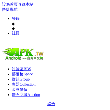
設為首頁
收藏本站
快捷導航
登錄
◆
◆
註冊
討論區
BBS
部落格
Space
群組
Group
專題
Collection
金豆儲值
鑽石商城
Auction
綜合