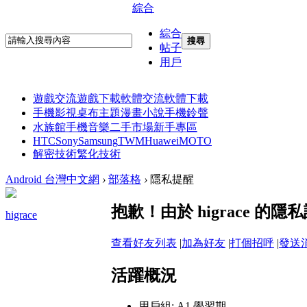
綜合
綜合
搜尋
帖子
用戶
遊戲交流
遊戲下載
軟體交流
軟體下載
手機影視
桌布主題
漫畫小說
手機鈴聲
水族館
手機音樂
二手市場
新手專區
HTC
Sony
Samsung
TWM
Huawei
MOTO
解密技術
繁化技術
Android 台灣中文網
›
部落格
›
隱私提醒
抱歉！由於 higrace 
higrace
查看好友列表
|
加為好友
|
打個招呼
|
發送
活躍概況
用戶組:
A1 學習期