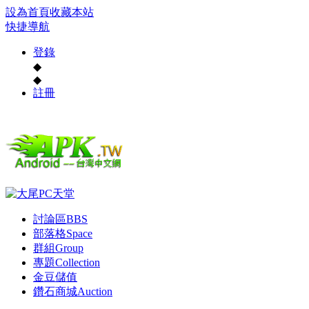
設為首頁
收藏本站
快捷導航
登錄
◆
◆
註冊
討論區
BBS
部落格
Space
群組
Group
專題
Collection
金豆儲值
鑽石商城
Auction