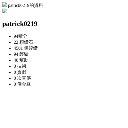
patrick0219的資料
patrick0219
94
積分
22 顆
鑽石
4501 個
碎鑽
94
經驗
40
幫助
0
技術
0
貢獻
0 次
宣傳
0 個
金豆