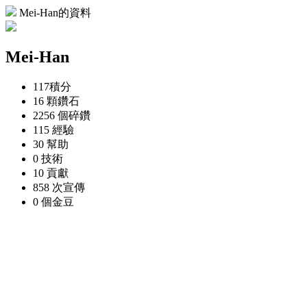
Mei-Han的資料
Mei-Han
117
積分
16 顆
鑽石
2256 個
碎鑽
115
經驗
30
幫助
0
技術
10
貢獻
858 次
宣傳
0 個
金豆