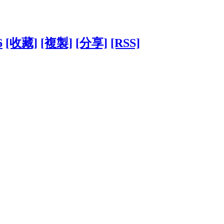
6
[收藏]
[複製]
[分享]
[RSS]