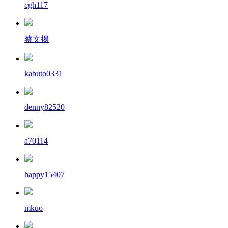
cgh117
蔡文揚
kabuto0331
denny82520
a70114
happy15407
mkuo