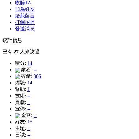
收聽TA
加為好友
給我留言
打個招呼
發送消息
統計信息
已有
27
人來訪過
積分:
14
鑽石:
--
碎鑽:
386
經驗:
14
幫助:
1
技術:
--
貢獻:
--
宣傳:
--
金豆:
--
好友:
15
主題:
--
日誌:
--