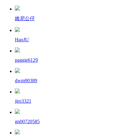
維尼公仔
HaoJU
paggie6129
dwm90389
jiro3321
gn00720585