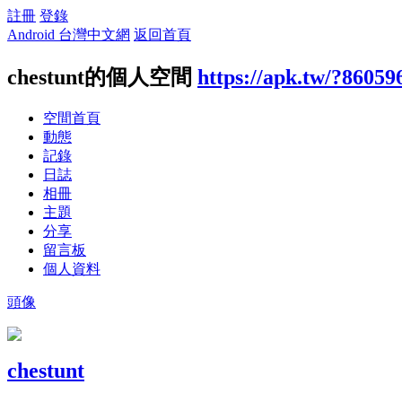
註冊
登錄
Android 台灣中文網
返回首頁
chestunt的個人空間
https://apk.tw/?86059
空間首頁
動態
記錄
日誌
相冊
主題
分享
留言板
個人資料
頭像
chestunt