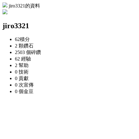
jiro3321的資料
jiro3321
62
積分
2 顆
鑽石
2503 個
碎鑽
62
經驗
2
幫助
0
技術
0
貢獻
0 次
宣傳
0 個
金豆