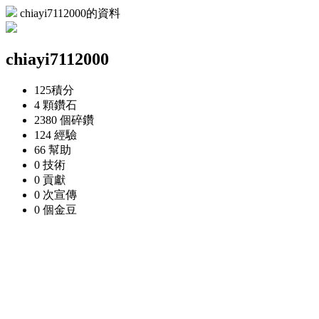
chiayi7112000的資料
chiayi7112000
125
積分
4 顆
鑽石
2380 個
碎鑽
124
經驗
66
幫助
0
技術
0
貢獻
0 次
宣傳
0 個
金豆