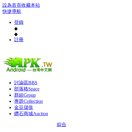
設為首頁
收藏本站
快捷導航
登錄
◆
◆
註冊
討論區
BBS
部落格
Space
群組
Group
專題
Collection
金豆儲值
鑽石商城
Auction
綜合