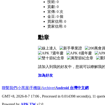
技術: 0
貢獻: 0
宣傳: 0 次
金豆: 0 個
買家信用: 0
賣家信用: 0
勳章
請加入到我的好友中，您就可以瞭解我
加為好友
聯繫我們
|
小黑屋
|
手機版
|
Archiver
|
Android 台灣中文網
GMT+8, 2026-8-7 17:06
, Processed in 0.014398 second(s), 11 que
Powered by
APK.TW
v2.0