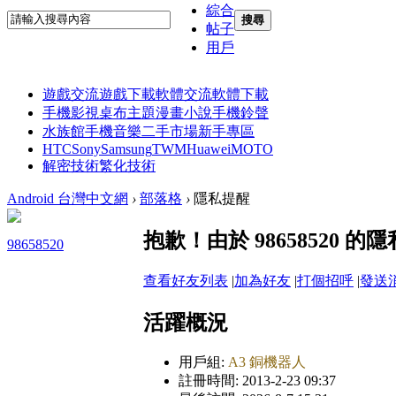
綜合
搜尋
帖子
用戶
遊戲交流
遊戲下載
軟體交流
軟體下載
手機影視
桌布主題
漫畫小說
手機鈴聲
水族館
手機音樂
二手市場
新手專區
HTC
Sony
Samsung
TWM
Huawei
MOTO
解密技術
繁化技術
Android 台灣中文網
›
部落格
›
隱私提醒
抱歉！由於 98658520
98658520
查看好友列表
|
加為好友
|
打個招呼
|
發送
活躍概況
用戶組:
A3 銅機器人
註冊時間: 2013-2-23 09:37