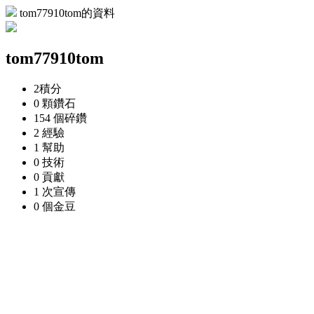
tom77910tom的資料
tom77910tom
2
積分
0 顆
鑽石
154 個
碎鑽
2
經驗
1
幫助
0
技術
0
貢獻
1 次
宣傳
0 個
金豆