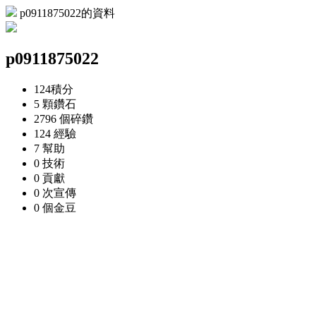
p0911875022的資料
p0911875022
124
積分
5 顆
鑽石
2796 個
碎鑽
124
經驗
7
幫助
0
技術
0
貢獻
0 次
宣傳
0 個
金豆