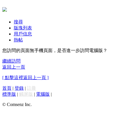
搜尋
版塊列表
用戶信息
熱帖
您訪問的頁面無手機頁面，是否進一步訪問電腦版？
繼續訪問
返回上一頁
[ 點擊這裡返回上一頁 ]
首頁
|
登錄
|
註冊
標準版
|
觸屏版
|
電腦版
|
© Comsenz Inc.