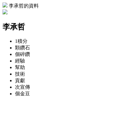
李承哲的資料
李承哲
1
積分
顆
鑽石
個
碎鑽
經驗
幫助
技術
貢獻
次
宣傳
個
金豆