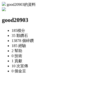
good20903的資料
good20903
185
積分
35 顆
鑽石
13878 個
碎鑽
185
經驗
2
幫助
0
技術
1
貢獻
10 次
宣傳
0 個
金豆