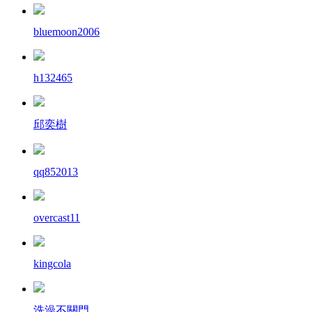
bluemoon2006
h132465
邱奕樹
qq852013
overcast11
kingcola
洗澡不關門