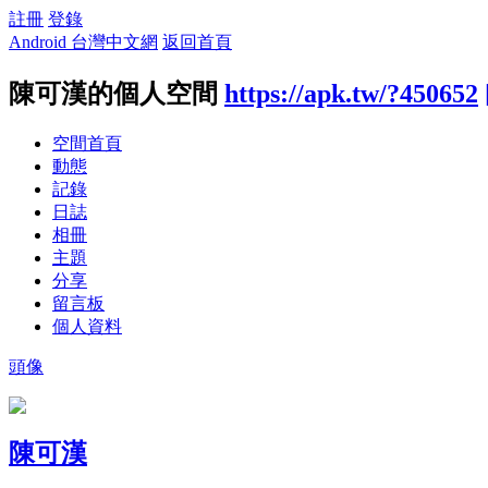
註冊
登錄
Android 台灣中文網
返回首頁
陳可漢的個人空間
https://apk.tw/?450652
空間首頁
動態
記錄
日誌
相冊
主題
分享
留言板
個人資料
頭像
陳可漢