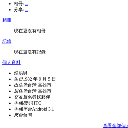
相冊:
--
分享:
--
相冊
現在還沒有相冊
記錄
現在還沒有記錄
個人資料
性別
男
生日
1982 年 9 月 5 日
出生地
台灣 高雄市
居住地
台灣 高雄市
交友目的
尋找夥伴
手機機型
HTC
手機平台
Android 3.1
來自
台灣
查看全部個