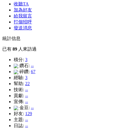
收聽TA
加為好友
給我留言
打個招呼
發送消息
統計信息
已有
89
人來訪過
積分:
3
鑽石:
--
碎鑽:
67
經驗:
3
幫助:
22
技術:
--
貢獻:
--
宣傳:
--
金豆:
--
好友:
129
主題:
--
日誌:
--