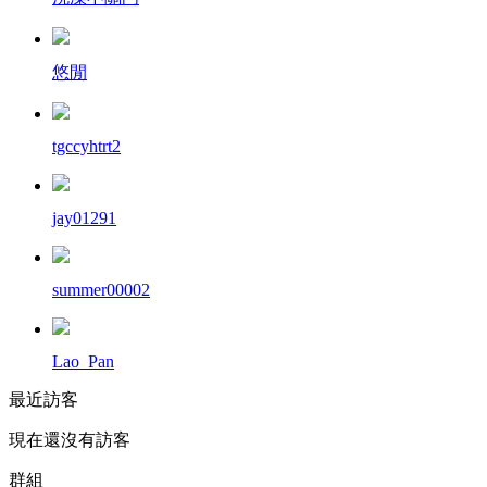
悠閒
tgccyhtrt2
jay01291
summer00002
Lao_Pan
最近訪客
現在還沒有訪客
群組