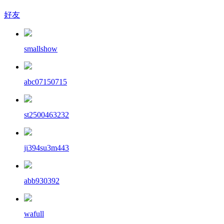
好友
smallshow
abc07150715
st2500463232
ji394su3m443
abb930392
wafull