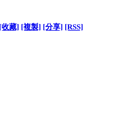
[收藏]
[複製]
[分享]
[RSS]