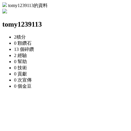
tomy1239113的資料
tomy1239113
2
積分
0 顆
鑽石
13 個
碎鑽
2
經驗
0
幫助
0
技術
0
貢獻
0 次
宣傳
0 個
金豆