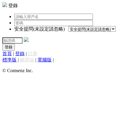
登錄
安全提問(未設定請忽略)
登錄
首頁
|
登錄
|
註冊
標準版
|
觸屏版
|
電腦版
|
© Comsenz Inc.