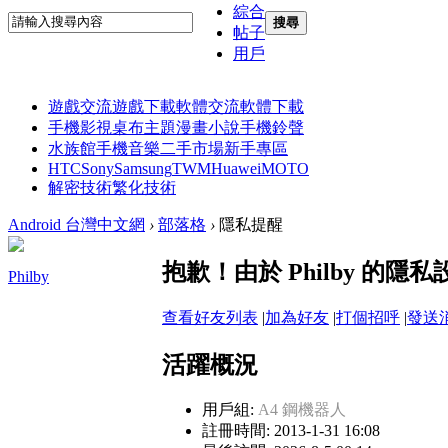
綜合
搜尋
帖子
用戶
遊戲交流
遊戲下載
軟體交流
軟體下載
手機影視
桌布主題
漫畫小說
手機鈴聲
水族館
手機音樂
二手市場
新手專區
HTC
Sony
Samsung
TWM
Huawei
MOTO
解密技術
繁化技術
Android 台灣中文網
›
部落格
›
隱私提醒
抱歉！由於 Philby 的
Philby
查看好友列表
|
加為好友
|
打個招呼
|
發送
活躍概況
用戶組:
A4 鋼機器人
註冊時間: 2013-1-31 16:08