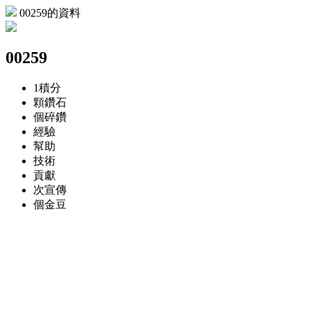
00259的資料
00259
1
積分
顆
鑽石
個
碎鑽
經驗
幫助
技術
貢獻
次
宣傳
個
金豆