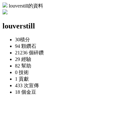
louverstill的資料
louverstill
30
積分
94 顆
鑽石
21236 個
碎鑽
29
經驗
82
幫助
0
技術
1
貢獻
433 次
宣傳
18 個
金豆