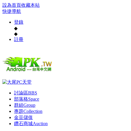
設為首頁
收藏本站
快捷導航
登錄
◆
◆
註冊
討論區
BBS
部落格
Space
群組
Group
專題
Collection
金豆儲值
鑽石商城
Auction