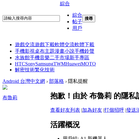
綜合
綜合
搜尋
帖子
用戶
遊戲交流
遊戲下載
軟體交流
軟體下載
手機影視
桌布主題
漫畫小說
手機鈴聲
水族館
手機音樂
二手市場
新手專區
HTC
Sony
Samsung
TWM
Huawei
MOTO
解密技術
繁化技術
Android 台灣中文網
›
部落格
›
隱私提醒
抱歉！由於 布魯莉 的隱
布魯莉
查看好友列表
|
加為好友
|
打個招呼
|
發送
活躍概況
用戶組:
A1 新機器人