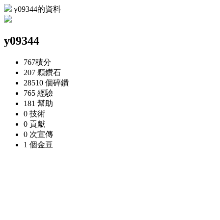
y09344的資料
y09344
767
積分
207 顆
鑽石
28510 個
碎鑽
765
經驗
181
幫助
0
技術
0
貢獻
0 次
宣傳
1 個
金豆