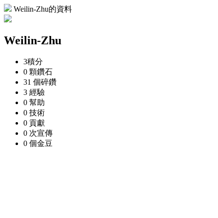
Weilin-Zhu的資料
Weilin-Zhu
3
積分
0 顆
鑽石
31 個
碎鑽
3
經驗
0
幫助
0
技術
0
貢獻
0 次
宣傳
0 個
金豆