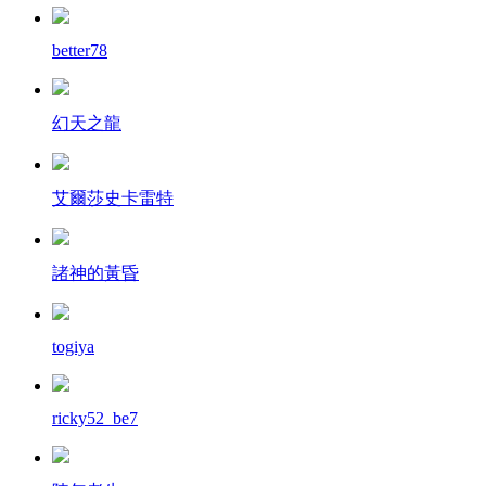
better78
幻天之龍
艾爾莎史卡雷特
諸神的黃昏
togiya
ricky52_be7