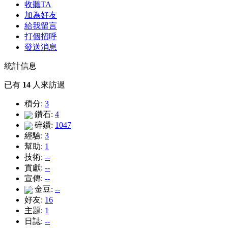
收聽TA
加為好友
給我留言
打個招呼
發送消息
統計信息
已有
14
人來訪過
積分:
3
鑽石:
4
碎鑽:
1047
經驗:
3
幫助:
1
技術:
--
貢獻:
--
宣傳:
--
金豆:
--
好友:
16
主題:
1
日誌:
--