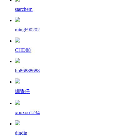
starchern
ming690202
CHD88
bb86888688
訓覺仔
xooxoo1234
dindin