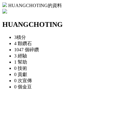
HUANGCHOTING的資料
HUANGCHOTING
3
積分
4 顆
鑽石
1047 個
碎鑽
3
經驗
1
幫助
0
技術
0
貢獻
0 次
宣傳
0 個
金豆