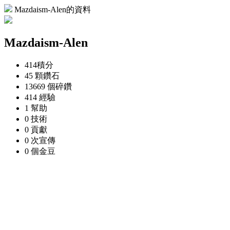
Mazdaism-Alen的資料
Mazdaism-Alen
414
積分
45 顆
鑽石
13669 個
碎鑽
414
經驗
1
幫助
0
技術
0
貢獻
0 次
宣傳
0 個
金豆